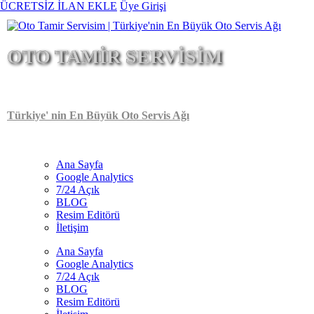
Ana
ÜCRETSİZ İLAN EKLE
Üye Girişi
içeriğe
atla
OTO TAMİR SERVİSİM
Türkiye' nin En Büyük Oto Servis Ağı
Ana Sayfa
Google Analytics
Main
7/24 Açık
navigation
BLOG
Resim Editörü
İletişim
Ana Sayfa
Google Analytics
7/24 Açık
BLOG
Resim Editörü