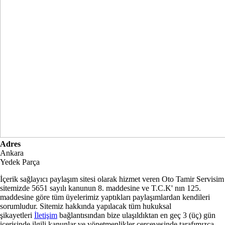
Adres
Ankara
Yedek Parça
İçerik sağlayıcı paylaşım sitesi olarak hizmet veren Oto Tamir Servisim
sitemizde 5651 sayılı kanunun 8. maddesine ve
T.C.K
' nın 125.
maddesine göre tüm üyelerimiz yaptıkları paylaşımlardan kendileri
sorumludur. Sitemiz hakkında yapılacak tüm hukuksal
şikayetleri
İletişim
bağlantısından bize ulaşıldıktan en geç 3 (üç) gün
içerisinde ilgili kanunlar ve yönetmenlikler çerçevesinde tarafımızca