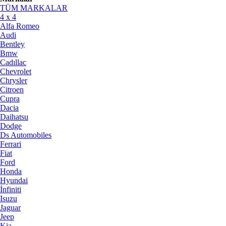
TÜM MARKALAR
4 x 4
Alfa Romeo
Audi
Bentley
Bmw
Cadıllac
Chevrolet
Chrysler
Citroen
Cupra
Dacia
Daihatsu
Dodge
Ds Automobiles
Ferrari
Fiat
Ford
Honda
Hyundai
İnfiniti
Isuzu
Jaguar
Jeep
Kia