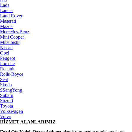
Lada
Lancia
Land Rover
Maserati
Mazda
Mercedes-Benz
Mini Cooper
Mitsubishi
Nissan
Opel
Peugeot
Porsche
Renault
Rolls-Royce
Seat
Skoda
SSangYong
Subaru
Suzuki
Toyota
Volkswagen
Volvo
HİZMET ALANLARIMIZ
Ford Oto Yedek Parça Ankara
olarak tüm marka model araçların