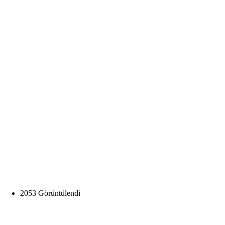
2053 Görüntülendi
Opens in a new window
Opens in a new window
Opens in a new window
Opens in a new window