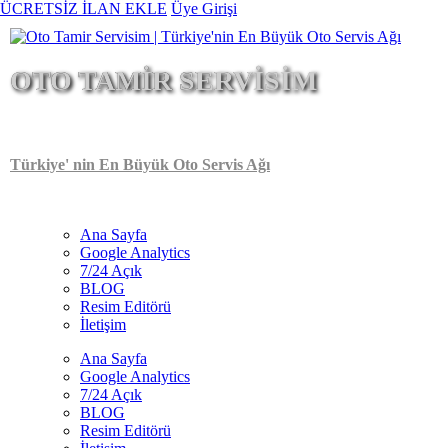
Ana
ÜCRETSİZ İLAN EKLE
Üye Girişi
içeriğe
atla
OTO TAMİR SERVİSİM
Türkiye' nin En Büyük Oto Servis Ağı
Ana Sayfa
Google Analytics
Main
7/24 Açık
navigation
BLOG
Resim Editörü
İletişim
Ana Sayfa
Google Analytics
7/24 Açık
BLOG
Resim Editörü