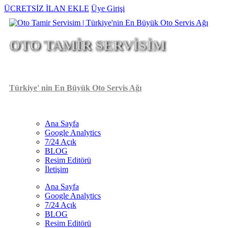
Ana
ÜCRETSİZ İLAN EKLE
Üye Girişi
içeriğe
atla
OTO TAMİR SERVİSİM
Türkiye' nin En Büyük Oto Servis Ağı
Ana Sayfa
Google Analytics
Main
7/24 Açık
navigation
BLOG
Resim Editörü
İletişim
Ana Sayfa
Google Analytics
7/24 Açık
BLOG
Resim Editörü