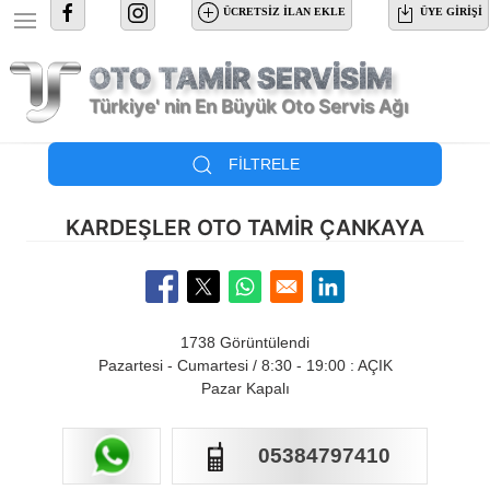
Ana içeriğe atla
ÜCRETSİZ İLAN EKLE
ÜYE GIRIŞI
OTO TAMİR SERVİSİM
Türkiye' nin En Büyük Oto Servis Ağı
FILTRELE
KARDEŞLER OTO TAMIR ÇANKAYA
Opens in a new window
Opens in a new window
Opens in a new window
Opens in a new window
1738 Görüntülendi
Pazartesi - Cumartesi / 8:30 - 19:00 : AÇIK
Pazar Kapalı
GSM
05384797410