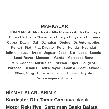
MARKALAR
TÜM MARKALAR
4 x 4
Alfa Romeo
Audi
Bentley
Bmw
Cadıllac
Chevrolet
Chery
Chrysler
Citroen
Cupra
Dacia
Daf
Daihatsu
Dodge
Ds Automobiles
Ferrari
Fiat
Fiat Ducato
Ford
Honda
Hyundai
İnfiniti
Isuzu
Iveco
Jaguar
Jeep
Kia
Lada
Lancia
Land Rover
Maserati
Mazda
Mercedes-Benz
Mini Cooper
Mitsubishi
Nissan
Opel
Peugeot
Porsche
Renault
Rolls-Royce
Scania
Seat
Skoda
SSangYong
Subaru
Suzuki
Temsa
Toyota
Volkswagen
Volvo
HİZMET ALANLARIMIZ
Kardeşler Oto Tamir Çankaya
olarak
Motor Rektifiye
,
Şanzıman Baskı Balata
,