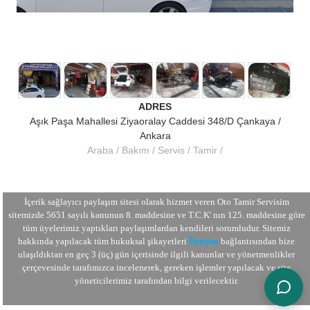
ADRES
Aşık Paşa Mahallesi Ziyaoralay Caddesi 348/D Çankaya /
Ankara
Araba
Bakım
Servis
Tamir
İçerik sağlayıcı paylaşım sitesi olarak hizmet veren Oto Tamir Servisim
sitemizde 5651 sayılı kanunun 8. maddesine ve
T.C.K
' nın 125. maddesine göre
tüm üyelerimiz yaptıkları paylaşımlardan kendileri sorumludur. Sitemiz
hakkında yapılacak tüm hukuksal şikayetleri
İletişim
bağlantısından bize
ulaşıldıktan en geç 3 (üç) gün içerisinde ilgili kanunlar ve yönetmenlikler
çerçevesinde tarafımızca incelenerek, gereken işlemler yapılacak ve site
yöneticilerimiz tarafından bilgi verilecektir.